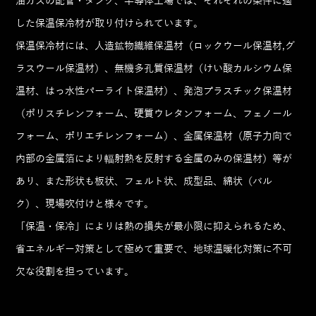
油ガスの配管・タンク、半導体工場では、それぞれの条件に適
した保温保冷材が取り付けられています。
保温保冷材には、人造鉱物繊維保温材（ロックウール保温材,グ
ラスウール保温材）、無機多孔質保温材（けい酸カルシウム保
温材、はっ水性パーライト保温材）、発泡プラスチック保温材
（ポリスチレンフォーム、硬質ウレタンフォーム、フェノール
フォーム、ポリエチレンフォーム）、金属保温材（原子力向で
内部の金属箔により輻射熱を反射する金属のみの保温材）等が
あり、また形状も板状、フェルト状、成型品、綿状（バル
ク）、現場吹付けと様々です。
「保温・保冷」によりは熱の損失が最小限に抑えられるため、
省エネルギー対策として極めて重要で、地球温暖化対策に不可
欠な役割を担っています。