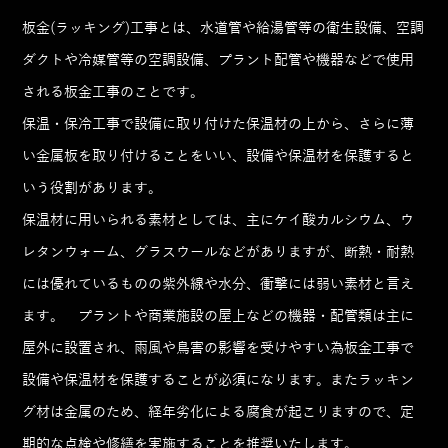
板金(ラッキング)工事とは、水道管や給湯管等の衛生設備、空調
ダクトや冷媒管等の空調設備、プラント配管や機器などで使用
される板金工事のことです。
保温・保冷工事で設備に取り付けた保温材の上から、さらに薄
い金属板を取り付けることをいい、設備や保温材を保護すると
いう役割があります。
保温材に用いられる素材としては、主にケイ酸カルシウム、ウ
レタンウォーム、グラスウールなどがありますが、断熱・耐熱
には優れているものの紫外線や水分、衝撃には弱い素材と言え
ます。 プラントや商業施設の屋上などの機器・配管類は主に
屋外に設置され、雨風や鳥害の影響を受けやすい為板金工事で
設備や保温材を保護することが必須になります。またラッキン
グ材は金属のため、経年劣化による腐食が起こりますので、定
期的な点検や修繕を実施することを推奨いたします。